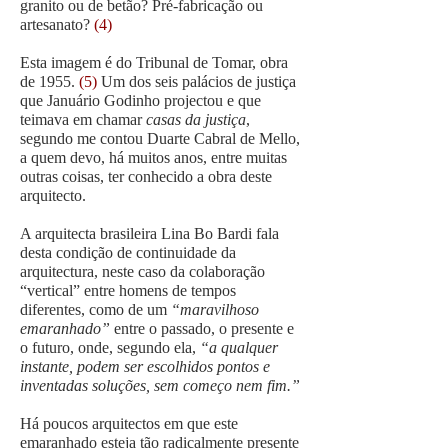
granito ou de betão? Pré-fabricação ou
artesanato?
(4)
Esta imagem é do Tribunal de Tomar, obra
de 1955.
(5)
Um dos seis palácios de justiça
que Januário Godinho projectou e que
teimava em chamar
casas da justiça
,
segundo me contou Duarte Cabral de Mello,
a quem devo, há muitos anos, entre muitas
outras coisas, ter conhecido a obra deste
arquitecto.
A arquitecta brasileira Lina Bo Bardi fala
desta condição de continuidade da
arquitectura, neste caso da colaboração
“vertical” entre homens de tempos
diferentes, como de um
“maravilhoso
emaranhado”
entre o passado, o presente e
o futuro, onde, segundo ela,
“a qualquer
instante, podem ser escolhidos pontos e
inventadas soluções, sem começo nem fim.”
Há poucos arquitectos em que este
emaranhado esteja tão radicalmente presente