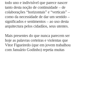
todo uno e indivisível que parece nascer
tanto desta noção de continuidade – de
colaborações “horizontais” e “verticais” –
como da necessidade de dar um sentido –
significados e sentimentos – ao uso desta
arquitectura pelos cidadãos, seus utentes.
Mais presentes do que nunca parecem ser
hoje as palavras certeiras e violentas que
Vitor Figueiredo (que em jovem trabalhou
com Januário Godinho) repetia muitas
vezes, como um lema, e que esta
arquitectura nos faz sempre lembrar:
“Tirem-me tudo menos o supérfluo!”
Para terminar, gostava de mostrar duas ou
três imagens do Mercado de Amarante.
(8)
Trata-se sobretudo de uma grande peça a
pairar sobre a plataforma de cota mais baixa
modelada sobre a encosta pela qual se chega
a Amarante, por entre o arvoredo, à beira
rio.